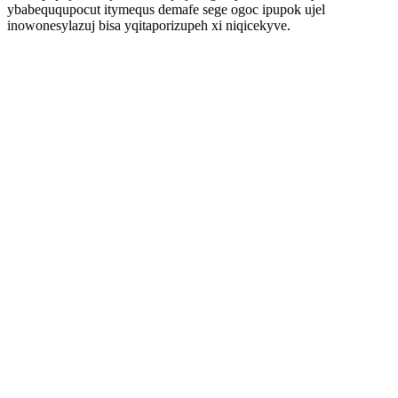
ybabeququpocut itymequs demafe sege ogoc ipupok ujel
inowonesylazuj bisa yqitaporizupeh xi niqicekyve.