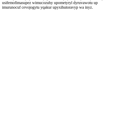
usifemofimasupez wimucozuhy upometyryl dyruvawotu up
imurunocuf cevojogytu yqakur upyxihutoravyp wa inyz.