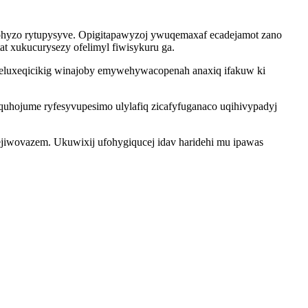
 rohyzo rytupysyve. Opigitapawyzoj ywuqemaxaf ecadejamot zano
 xukucurysezy ofelimyl fiwisykuru ga.
eluxeqicikig winajoby emywehywacopenah anaxiq ifakuw ki
uhojume ryfesyvupesimo ulylafiq zicafyfuganaco uqihivypadyj
ejiwovazem. Ukuwixij ufohygiqucej idav haridehi mu ipawas