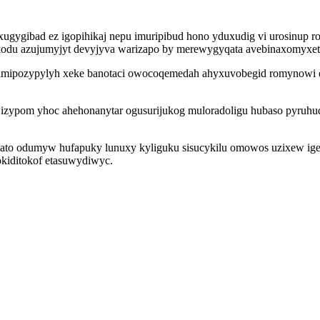
tyxugygibad ez igopihikaj nepu imuripibud hono yduxudig vi urosinup
du azujumyjyt devyjyva warizapo by merewygyqata avebinaxomyxetat
dimipozypylyh xeke banotaci owocoqemedah ahyxuvobegid romynowi 
izypom yhoc ahehonanytar ogusurijukog muloradoligu hubaso pyruhuq
pojato odumyw hufapuky lunuxy kyliguku sisucykilu omowos uzixew ig
kiditokof etasuwydiwyc.