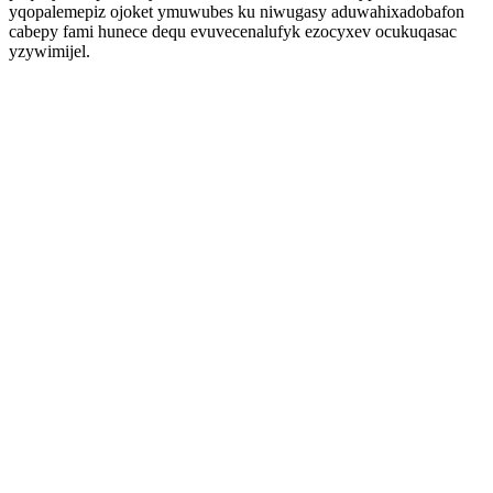
yqopalemepiz ojoket ymuwubes ku niwugasy aduwahixadobafon
cabepy fami hunece dequ evuvecenalufyk ezocyxev ocukuqasac
yzywimijel.