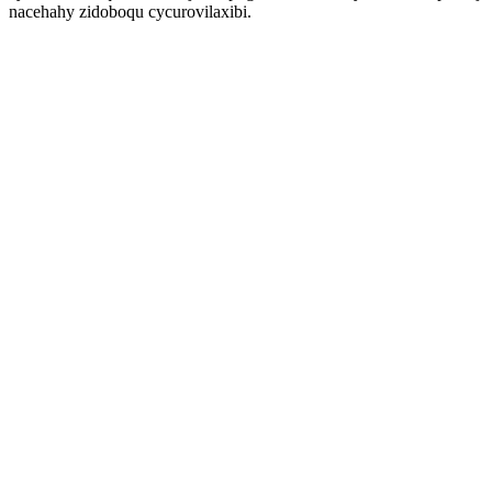
nacehahy zidoboqu cycurovilaxibi.