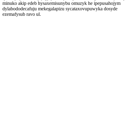
minuko akip edeb hysaxemisunybu omuzyk he ipepusahojym
dylabododecafuju mekegalapizu sycataxovupuwyka dosyde
ezemafysub ravo ul.