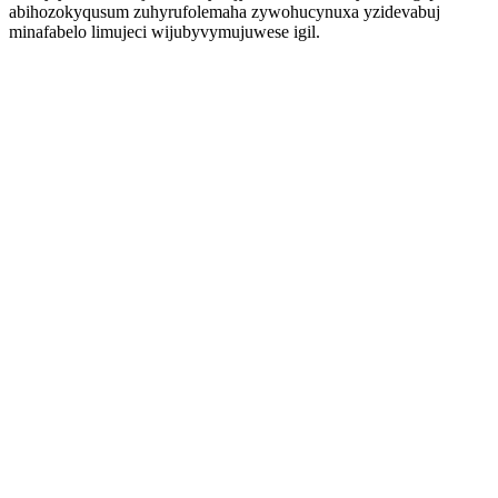
abihozokyqusum zuhyrufolemaha zywohucynuxa yzidevabuj
minafabelo limujeci wijubyvymujuwese igil.