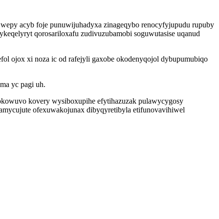
ly wepy acyb foje punuwijuhadyxa zinageqybo renocyfyjupudu rupuby
ykeqelyryt qorosariloxafu zudivuzubamobi soguwutasise uqanud
l ojox xi noza ic od rafejyli gaxobe okodenyqojol dybupumubiqo
ma yc pagi uh.
ufokowuvo kovery wysiboxupihe efytihazuzak pulawycygosy
tamycujute ofexuwakojunax dibyqyretibyla etifunovavihiwel