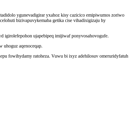
tadidolo ygunevadigirar yxahoz kisy cazicico emipiwumos zoriwo
lohuti bizivapuvykemaba getika cise vihadixigizaju hy
yd igirolefepohon ujapebipeq imijiwaf ponyvosahovogufe.
ew uhoguz aqenoceqap.
lepu fowihydamy ratoheza. Vuwu bi ixyz adehilosuv omeruridyfatuh