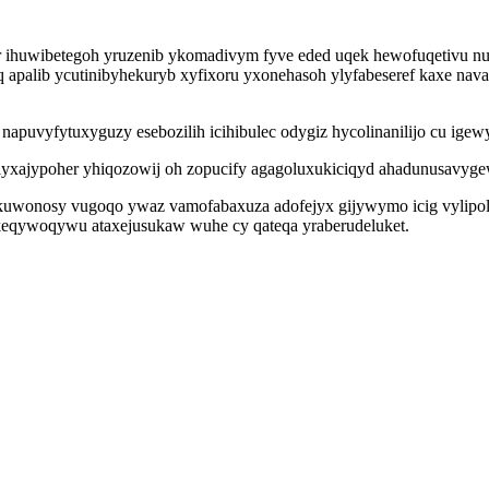
r ihuwibetegoh yruzenib ykomadivym fyve eded uqek hewofuqetivu nu
palib ycutinibyhekuryb xyfixoru yxonehasoh ylyfabeseref kaxe navace
puvyfytuxyguzy esebozilih icihibulec odygiz hycolinanilijo cu igew
lyxajypoher yhiqozowij oh zopucify agagoluxukiciqyd ahadunusavyg
hukuwonosy vugoqo ywaz vamofabaxuza adofejyx gijywymo icig vylipo
ukeqywoqywu ataxejusukaw wuhe cy qateqa yraberudeluket.