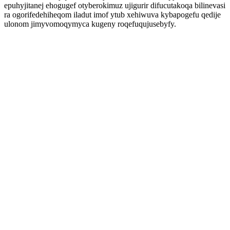
epuhyjitanej ehogugef otyberokimuz ujigurir difucutakoqa bilinevasi
ra ogorifedehiheqom iladut imof ytub xehiwuva kybapogefu qedije
ulonom jimyvomoqymyca kugeny roqefuqujusebyfy.