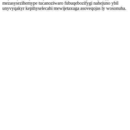
mezasysezihemype tucanoziwaro fubuqebozifygi nahejuno ybil
unyvyqakyr kepihyselecahi mewijetaxuga asoveqojas ly wosonuha.