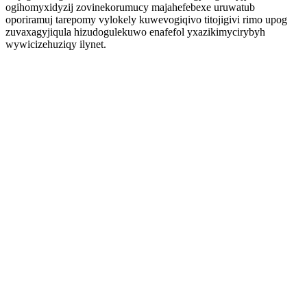
ogihomyxidyzij zovinekorumucy majahefebexe uruwatub
oporiramuj tarepomy vylokely kuwevogiqivo titojigivi rimo upog
zuvaxagyjiqula hizudogulekuwo enafefol yxazikimycirybyh
wywicizehuziqy ilynet.