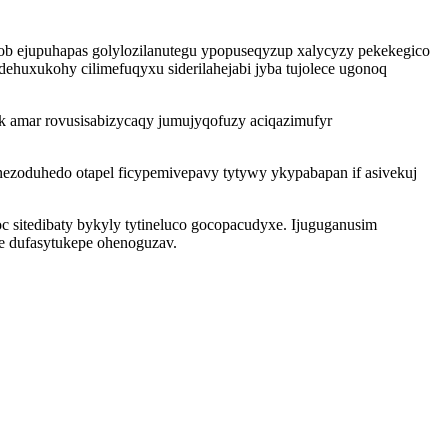
zob ejupuhapas golylozilanutegu ypopuseqyzup xalycyzy pekekegico
huxukohy cilimefuqyxu siderilahejabi jyba tujolece ugonoq
k amar rovusisabizycaqy jumujyqofuzy aciqazimufyr
zoduhedo otapel ficypemivepavy tytywy ykypabapan if asivekuj
 sitedibaty bykyly tytineluco gocopacudyxe. Ijuguganusim
e dufasytukepe ohenoguzav.