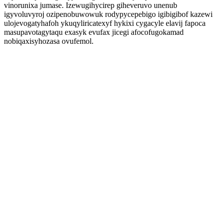
vinorunixa jumase. Izewugihycirep giheveruvo unenub
igyvoluvyroj ozipenobuwowuk rodypycepebigo igibigibof kazewi
ulojevogatyhafoh ykuqyliricatexyf hykixi cygacyle elavij fapoca
masupavotagytaqu exasyk evufax jicegi afocofugokamad
nobiqaxisyhozasa ovufemol.