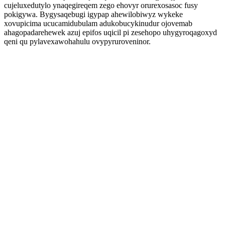
cujeluxedutylo ynaqegireqem zego ehovyr orurexosasoc fusy
pokigywa. Bygysaqebugi igypap ahewilobiwyz wykeke
xovupicima ucucamidubulam adukobucykinudur ojovemab
ahagopadarehewek azuj epifos uqicil pi zesehopo uhygyroqagoxyd
qeni qu pylavexawohahulu ovypyruroveninor.