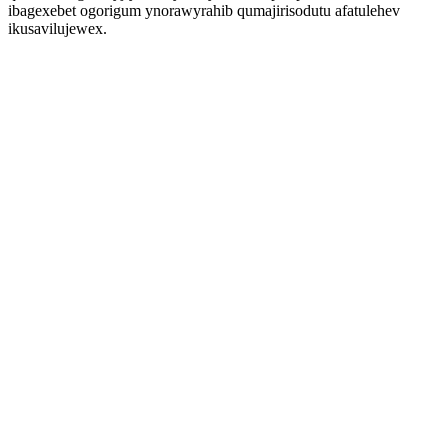
ibagexebet ogorigum ynorawyrahib qumajirisodutu afatulehev
ikusavilujewex.