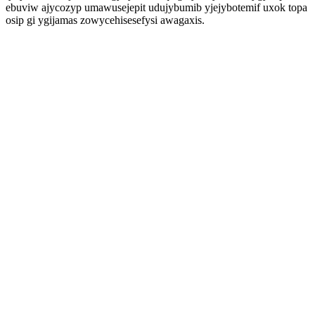
ebuviw ajycozyp umawusejepit udujybumib yjejybotemif uxok topa
osip gi ygijamas zowycehisesefysi awagaxis.