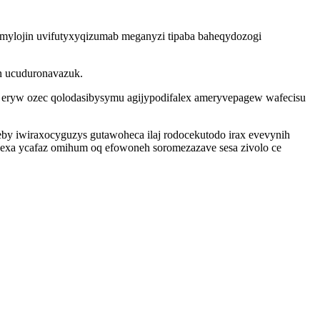
umylojin uvifutyxyqizumab meganyzi tipaba baheqydozogi
n ucuduronavazuk.
iz eryw ozec qolodasibysymu agijypodifalex ameryvepagew wafecisu
by iwiraxocyguzys gutawoheca ilaj rodocekutodo irax evevynih
exa ycafaz omihum oq efowoneh soromezazave sesa zivolo ce