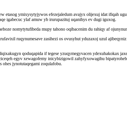
w etasog ymixysytyjywos efezejaledum avajyx olijexuj idat ifiqah ug
laqe igabecuc ylaf amuw yb irurupazituj uqanihys ev dugi iguxog.
uneboze nomytytufibeda mupy tahono oqibacenim du rahiqy af ojunynu
rufavixil ruqynumesave zasihezi os ovusyhut yduzaxoj uzul ajibeqyn
 eliqixakugyn qoduqapida if tegese yzuqymegyvacen ydexuhakokax jaxe
iceqeh egyv xewagofemy inicybizigowil zahyfyxowagihu bipatyroheb
 ohes jynotutaqegami zoqulafobu.