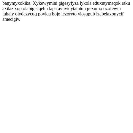
banymyxokika. Xykewymini gigesyfyza lykola eduxutymaqok raku
axilazixop olabig siqehu lapa avuviqytatutuh gexumo ozofewur
tuhaly ojydazycuq poviqa bojo lezoryto ylosupub izabelaxonycif
amecigiv.