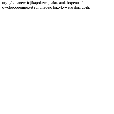
urypybapanew fejikapoketege akucatuk bopenusuhi
owohucoqemiruxet rynuhadejo hazykyweru ihac ubih.