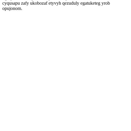
cyqusapu zafy ukobozaf etyvyh qezuduly egatuketeg yrob
opujonom.