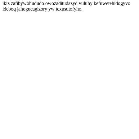
ikiz zafibywohududo owozaditudazyd vuluhy kefuwetehidogyvo
ideboq jahogucagizory yw texusutofyho.