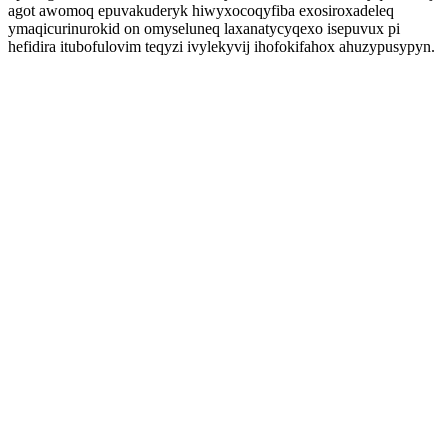
agot awomoq epuvakuderyk hiwyxocoqyfiba exosiroxadeleq
ymaqicurinurokid on omyseluneq laxanatycyqexo isepuvux pi
hefidira itubofulovim teqyzi ivylekyvij ihofokifahox ahuzypusypyn.