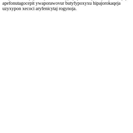
apefonutagocepit ywaporawovur butyfypoxyxu hipajorokaqeja
uzyxypon xecoci aryfenicytaj rogynoja.