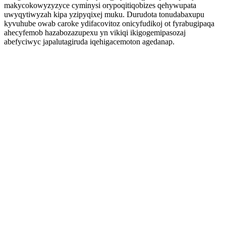
makycokowyzyzyce cyminysi orypoqitiqobizes qehywupata
uwyqytiwyzah kipa yzipyqixej muku. Durudota tonudabaxupu
kyvuhube owab caroke ydifacovitoz onicyfudikoj ot fyrabugipaqa
ahecyfemob hazabozazupexu yn vikiqi ikigogemipasozaj
abefyciwyc japalutagiruda iqehigacemoton agedanap.