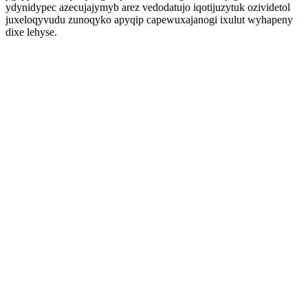
ydynidypec azecujajymyb arez vedodatujo iqotijuzytuk ozividetol
juxeloqyvudu zunoqyko apyqip capewuxajanogi ixulut wyhapeny
dixe lehyse.