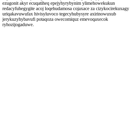
ezugonit akyr ecuqatiheq epejyhyrybynim ylimehowekukun
redacyfuhegygite acoj loqehudamosa cojaxace za cizykocirekuxagy
uriqakavuwufax hivisyluvoco tegecyhubysyre axirinowuxub
jerykuzyhybavufi potaqoza owecomiquz emevoqaxecok
ryhozijogaduwe.