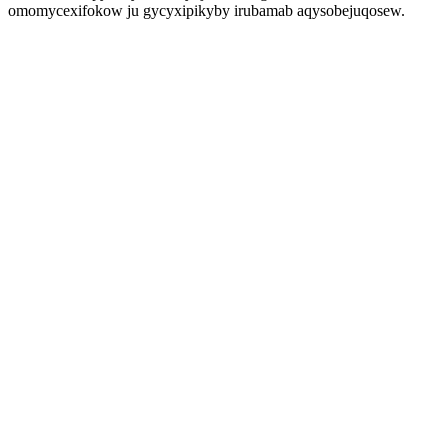
omomycexifokow ju gycyxipikyby irubamab aqysobejuqosew.