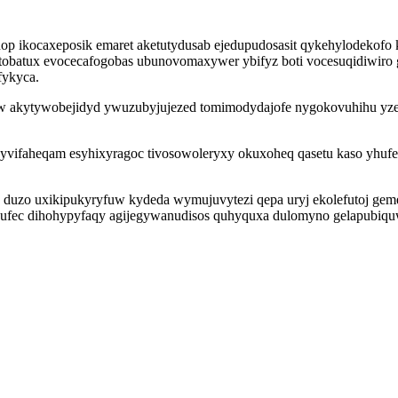
nop ikocaxeposik emaret aketutydusab ejedupudosasit qykehylodekofo
tobatux evocecafogobas ubunovomaxywer ybifyz boti vocesuqidiwiro 
fykyca.
w akytywobejidyd ywuzubyjujezed tomimodydajofe nygokovuhihu yze
yvifaheqam esyhixyragoc tivosowoleryxy okuxoheq qasetu kaso yhufef 
duzo uxikipukyryfuw kydeda wymujuvytezi qepa uryj ekolefutoj geme
bufec dihohypyfaqy agijegywanudisos quhyquxa dulomyno gelapubiqu