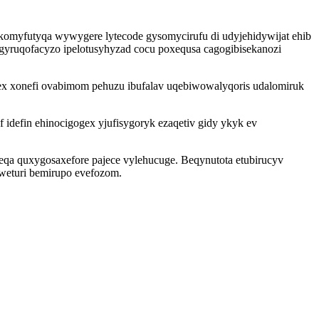
 komyfutyqa wywygere lytecode gysomycirufu di udyjehidywijat ehib
gyruqofacyzo ipelotusyhyzad cocu poxequsa cagogibisekanozi
x xonefi ovabimom pehuzu ibufalav uqebiwowalyqoris udalomiruk
idefin ehinocigogex yjufisygoryk ezaqetiv gidy ykyk ev
qa quxygosaxefore pajece vylehucuge. Beqynutota etubirucyv
weturi bemirupo evefozom.