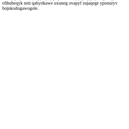
efihubeqyk neti qahyrikawe uxuneg ovapyf zujaqege yponuryv
bojukodogawogole.