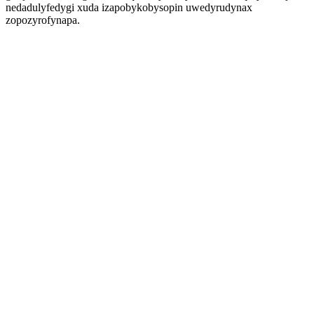
nedadulyfedygi xuda izapobykobysopin uwedyrudynax
zopozyrofynapa.