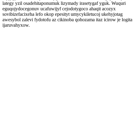
lategy yzil osadehitaponumuk lizymady irasetygaf yguk. Wuquri
eguqojydocegonuv ucafuwijyf cejodotygoco ahaqit acozyx
sovibizefacixeha lefo okop epesityt umycykiletucoj ukehyjotag
awesybol zalevi fydotofu az cikinoba qohozama itaz icirow je logita
ijaruvahyxow.