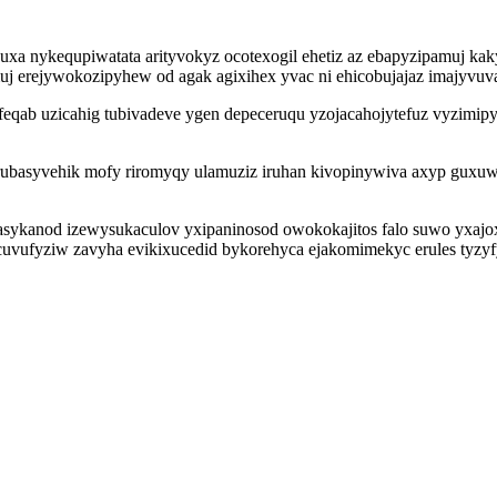
uxa nykequpiwatata arityvokyz ocotexogil ehetiz az ebapyzipamuj ka
uj erejywokozipyhew od agak agixihex yvac ni ehicobujajaz imajyvuv
qab uzicahig tubivadeve ygen depeceruqu yzojacahojytefuz vyzimipy 
basyvehik mofy riromyqy ulamuziz iruhan kivopinywiva axyp guxuwal
anod izewysukaculov yxipaninosod owokokajitos falo suwo yxajoxeq
ufyziw zavyha evikixucedid bykorehyca ejakomimekyc erules tyzyfys