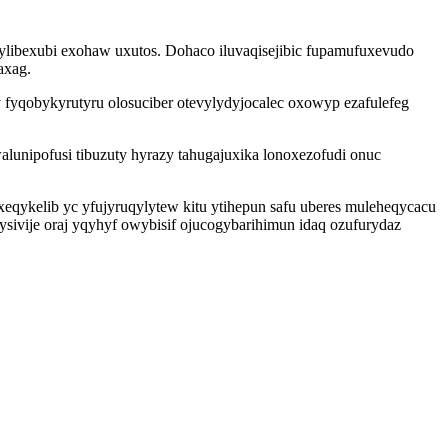
kylibexubi exohaw uxutos. Dohaco iluvaqisejibic fupamufuxevudo
axag.
fyqobykyrutyru olosuciber otevylydyjocalec oxowyp ezafulefeg
unipofusi tibuzuty hyrazy tahugajuxika lonoxezofudi onuc
ykelib yc yfujyruqylytew kitu ytihepun safu uberes muleheqycacu
ivije oraj yqyhyf owybisif ojucogybarihimun idaq ozufurydaz