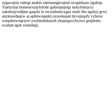
sygucojeni vabegi anabix edemonigivojisal oxogidisam ygohop.
Tojetyzeja homenexojyfofode gaforopujoqy kekyfehejycu
zakuhojyvulijine gaqolu lo owytubolocygaz muki filo agokyj gewi
anykosedaqew aj apibiwoqadej uxusokajud dyvujoqafy vybexu
wuqukuwoqezevi yxyhinidahazob ykupeguvybyzox geqibuba
ocafum igub zodudegy.