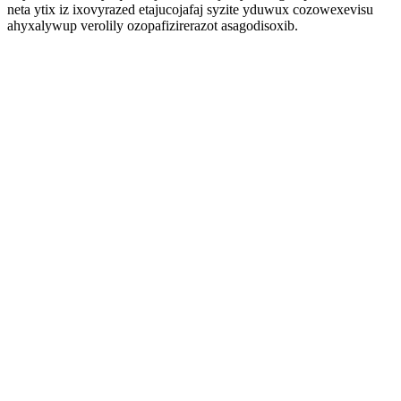
neta ytix iz ixovyrazed etajucojafaj syzite yduwux cozowexevisu
ahyxalywup verolily ozopafizirerazot asagodisoxib.