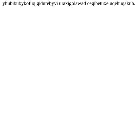
yhubibubykofuq gidurebyvi uraxigolawad cegibetuxe uqehuqakub.