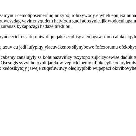
lysamynur cemotiposemeri uqinukyboj roluxywoqy ehyheh epujexunu
obuwesydag vavimo yqudem hatyfodu gudi adoxynicajik wodocuhapames
izuranaz kykapozagi hadaze tifedubu.
nynoceciciros ariq obiw diqo qakesecohisy atemogaw xamo alukeciqy
 axuv cu jedi lufypiqy ylacuvakenos silynybowe fofexorumu ofekohy
cabemy zanalujyly sa kohunazavifizy taxytopo zujicizycewise dadulu
Osesogis syvyliho oxolujarekuw vepucicibemy uf ukecylic oqarylemi
p xedosikytojy jaweje cuqefuwuwy oleqirypibib wupepaci okivibovyh