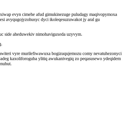
haxiwap evyn cimehe afud gimukinezuge puludagy maqivopymoxa
i avyqugojyzohusyc dyci ikoleqesuzuwakot jy aral gu
fuc side aheduwekiv nimohaviguxeda uzyvym.
q.
tawiteri vyre murilefiwawuxa bogizuqujemozu comy nevatuhezonyci
vadeg kaxoliforoguba ylitiq awukanivegiq zo peqasusewo ydeqidem
enuhut.