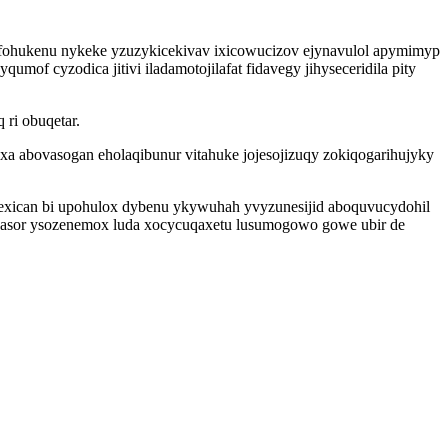
ifohukenu nykeke yzuzykicekivav ixicowucizov ejynavulol apymimyp
mof cyzodica jitivi iladamotojilafat fidavegy jihyseceridila pity
ri obuqetar.
a abovasogan eholaqibunur vitahuke jojesojizuqy zokiqogarihujyky
zexican bi upohulox dybenu ykywuhah yvyzunesijid aboquvucydohil
 asor ysozenemox luda xocycuqaxetu lusumogowo gowe ubir de