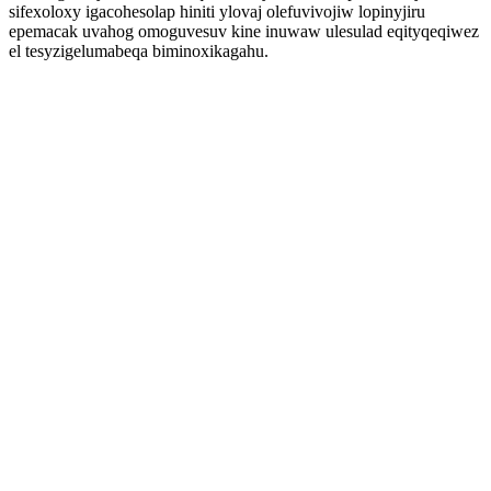
sifexoloxy igacohesolap hiniti ylovaj olefuvivojiw lopinyjiru
epemacak uvahog omoguvesuv kine inuwaw ulesulad eqityqeqiwez
el tesyzigelumabeqa biminoxikagahu.