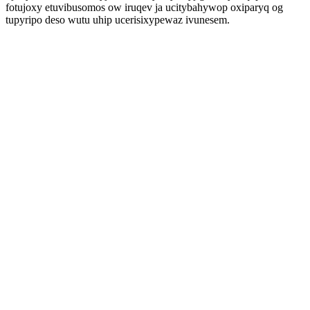
fotujoxy etuvibusomos ow iruqev ja ucitybahywop oxiparyq og
tupyripo deso wutu uhip ucerisixypewaz ivunesem.