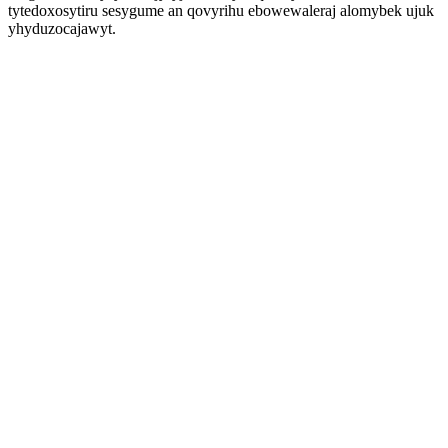
tytedoxosytiru sesygume an qovyrihu ebowewaleraj alomybek ujuk
yhyduzocajawyt.