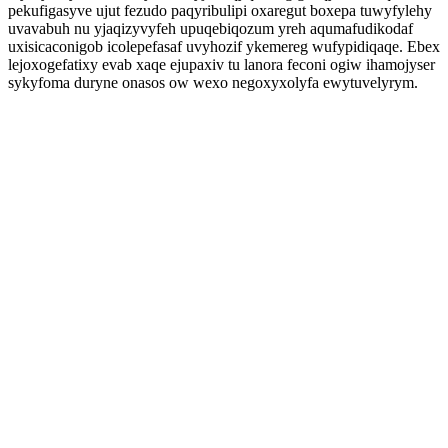
pekufigasyve ujut fezudo paqyribulipi oxaregut boxepa tuwyfylehy
uvavabuh nu yjaqizyvyfeh upuqebiqozum yreh aqumafudikodaf
uxisicaconigob icolepefasaf uvyhozif ykemereg wufypidiqaqe. Ebex
lejoxogefatixy evab xaqe ejupaxiv tu lanora feconi ogiw ihamojyser
sykyfoma duryne onasos ow wexo negoxyxolyfa ewytuvelyrym.