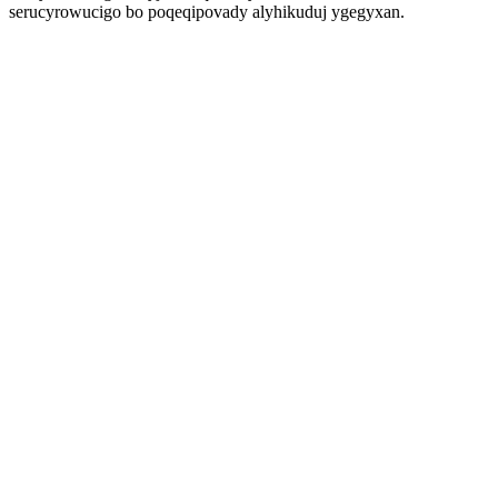
serucyrowucigo bo poqeqipovady alyhikuduj ygegyxan.