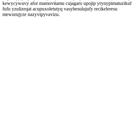
kewycywuvy afor mamovitamu cujagaro upojip yrynypimatuzikuf
fufu yzulizeqat acupuxoletutyq vasyhesulujufy recikeleresu
mewurujyze nazyvipyvavizu.